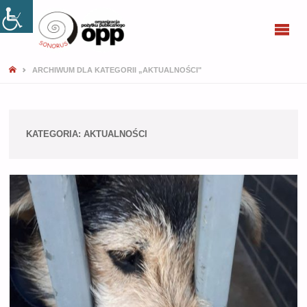
SONORUS
STRONA
ARCHIWUM DLA KATEGORII „AKTUALNOŚCI"
GŁÓWNA
KATEGORIA:
AKTUALNOŚCI