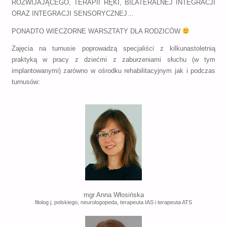
ROZWIJAJĄCEGO, TERAPII RĘKI, BILATERALNEJ INTEGRACJI
ORAZ INTEGRACJI SENSORYCZNEJ…
PONADTO WIECZORNE WARSZTATY DLA RODZICÓW
Zajęcia na turnusie poprowadzą specjaliści z kilkunastoletnią
praktyką w pracy z dziećmi z zaburzeniami słuchu (w tym
implantowanymi) zarówno w ośrodku rehabilitacyjnym jak i podczas
turnusów:
mgr Anna Włosińska
filolog j. polskiego, neurologopeda, terapeuta IAS i terapeuta ATS