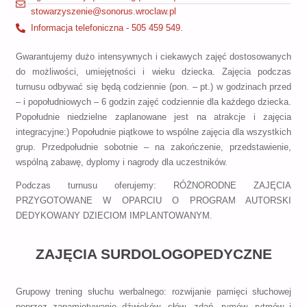
stowarzyszenie@sonorus.wroclaw.pl
Informacja telefoniczna - 505 459 549.
Gwarantujemy dużo intensywnych i ciekawych zajęć dostosowanych
do możliwości, umiejętności i wieku dziecka. Zajęcia podczas
turnusu odbywać się będą codziennie (pon. – pt.) w godzinach przed
– i popołudniowych – 6 godzin zajęć codziennie dla każdego dziecka.
Popołudnie niedzielne zaplanowane jest na atrakcje i zajęcia
integracyjne:) Popołudnie piątkowe to wspólne zajęcia dla wszystkich
grup. Przedpołudnie sobotnie – na zakończenie, przedstawienie,
wspólną zabawę, dyplomy i nagrody dla uczestników.
Podczas turnusu oferujemy: RÓŻNORODNE ZAJĘCIA
PRZYGOTOWANE W OPARCIU O PROGRAM AUTORSKI
DEDYKOWANY DZIECIOM IMPLANTOWANYM.
ZAJĘCIA SURDOLOGOPEDYCZNE
Grupowy trening słuchu werbalnego: rozwijanie pamięci słuchowej
poprzez zapamiętywanie dźwięków, słów, zdań, rymów, rytmów i