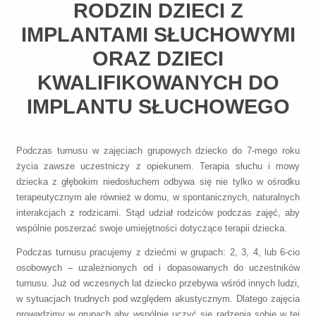
RODZIN DZIECI Z
IMPLANTAMI SŁUCHOWYMI
ORAZ DZIECI
KWALIFIKOWANYCH DO
IMPLANTU SŁUCHOWEGO
Podczas turnusu w zajęciach grupowych dziecko do 7-mego roku
życia zawsze uczestniczy z opiekunem. Terapia słuchu i mowy
dziecka z głębokim niedosłuchem odbywa się nie tylko w ośrodku
terapeutycznym ale również w domu, w spontanicznych, naturalnych
interakcjach z rodzicami. Stąd udział rodziców podczas zajęć, aby
wspólnie poszerzać swoje umiejętności dotyczące terapii dziecka.
Podczas turnusu pracujemy z dziećmi w grupach: 2, 3, 4, lub 6-cio
osobowych – uzależnionych od i dopasowanych do uczestników
turnusu. Już od wczesnych lat dziecko przebywa wśród innych ludzi,
w sytuacjach trudnych pod względem akustycznym. Dlatego zajęcia
prowadzimy w grupach aby wspólnie uczyć się radzenia sobie w tej