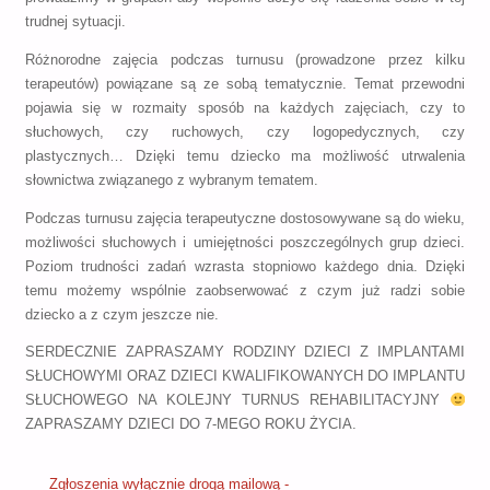
trudnej sytuacji.
Różnorodne zajęcia podczas turnusu (prowadzone przez kilku
terapeutów) powiązane są ze sobą tematycznie. Temat przewodni
pojawia się w rozmaity sposób na każdych zajęciach, czy to
słuchowych, czy ruchowych, czy logopedycznych, czy
plastycznych… Dzięki temu dziecko ma możliwość utrwalenia
słownictwa związanego z wybranym tematem.
Podczas turnusu zajęcia terapeutyczne dostosowywane są do wieku,
możliwości słuchowych i umiejętności poszczególnych grup dzieci.
Poziom trudności zadań wzrasta stopniowo każdego dnia. Dzięki
temu możemy wspólnie zaobserwować z czym już radzi sobie
dziecko a z czym jeszcze nie.
SERDECZNIE ZAPRASZAMY RODZINY DZIECI Z IMPLANTAMI
SŁUCHOWYMI ORAZ DZIECI KWALIFIKOWANYCH DO IMPLANTU
SŁUCHOWEGO NA KOLEJNY TURNUS REHABILITACYJNY
ZAPRASZAMY DZIECI DO 7-MEGO ROKU ŻYCIA.
Zgłoszenia wyłącznie drogą mailową -