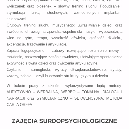
wyliczanek oraz piosenek – słowny trening słuchu, Pobudzanie i
stymulacja funkcji słuchowych, wzmocnionych implantami
słuchowymi.
Grupowy trening słuchu muzycznego: uwrażliwianie dzieci oraz
zwrócenie ich uwagi na zjawiska wspólne dla muzyki i wypowiedzi, a
więc na rytm, tempo, wysokość dźwięku, głośność dźwięku,
akcentację, frazowanie i artykulację.
Zajęcia logopedyczne – zabawy rozwijające rozumienie mowy i
mówienie, poszerzające zasób słownictwa, ułatwiające spontaniczną
aktywność słowną dzieci oraz ćwiczenia artykulacyjne.
Czytanie – samogłoski, wyrazy dźwiękonaśladowcze, sylaby,
wyrazy, zdania… czyli budowanie struktury języka u dziecka.
W trakcie pracy z dziećmi wykorzystywane będą metody:
AUDYTYWNO – WERBALNA, WERBO – TONALNA, DIALOGU I
NARRACJI oraz SYMULTANICZNO – SEKWENCYJNA, METODA
CARLA ORFFA…
ZAJĘCIA SURDOPSYCHOLOGICZNE