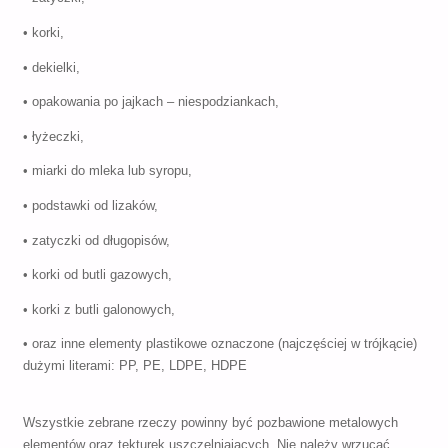
• korki,
• dekielki,
• opakowania po jajkach – niespodziankach,
• łyżeczki,
• miarki do mleka lub syropu,
• podstawki od lizaków,
• zatyczki od długopisów,
• korki od butli gazowych,
• korki z butli galonowych,
• oraz inne elementy plastikowe oznaczone (najczęściej w trójkącie)
dużymi literami: PP, PE, LDPE, HDPE
Wszystkie zebrane rzeczy powinny być pozbawione metalowych
elementów oraz tekturek uszczelniających. Nie należy wrzucać