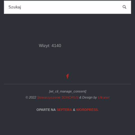
Wizyt: 4140
[wt_cli_manage_consent]
© 2022
Stowarzyszenie SONORUS
& Design by
Ultranet
OPARTE NA
SEPTERA
&
WORDPRESS.