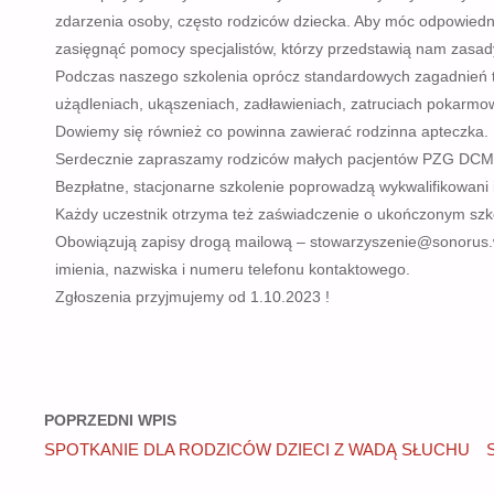
zdarzenia osoby, często rodziców dziecka. Aby móc odpowied
zasięgnąć pomocy specjalistów, którzy przedstawią nam zas
Podczas naszego szkolenia oprócz standardowych zagadnień 
użądleniach, ukąszeniach, zadławieniach, zatruciach pokarmo
Dowiemy się również co powinna zawierać rodzinna apteczka.
Serdecznie zapraszamy rodziców małych pacjentów PZG DCM
Bezpłatne, stacjonarne szkolenie poprowadzą wykwalifikowani 
Każdy uczestnik otrzyma też zaświadczenie o ukończonym szk
Obowiązują zapisy drogą mailową – stowarzyszenie@sonorus.w
imienia, nazwiska i numeru telefonu kontaktowego.
Zgłoszenia przyjmujemy od 1.10.2023 !
POPRZEDNI WPIS
SPOTKANIE DLA RODZICÓW DZIECI Z WADĄ SŁUCHU