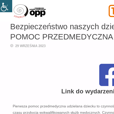
SONORUS
BEZ KATEGORII
BEZPIECZEŃSTWO NASZYCH DZIECI – P
Bezpieczeństwo naszych dz
POMOC PRZEDMEDYCZNA
29 WRZEŚNIA 2023
Link do wydarzen
Pierwsza pomoc przedmedyczna udzielana dziecku to czynności,
czasu przybycia wykwalifikowanych służb medycznych. Czynno