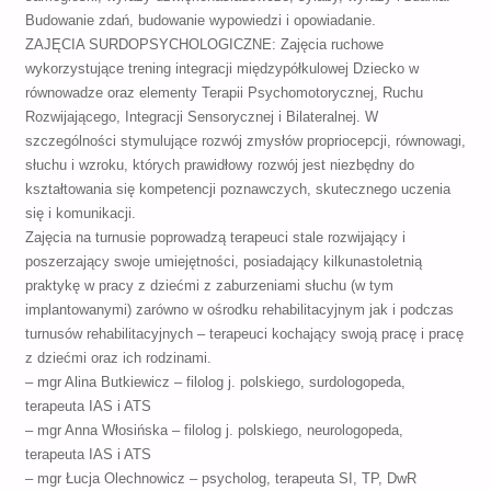
Budowanie zdań, budowanie wypowiedzi i opowiadanie.
ZAJĘCIA SURDOPSYCHOLOGICZNE: Zajęcia ruchowe
wykorzystujące trening integracji międzypółkulowej Dziecko w
równowadze oraz elementy Terapii Psychomotorycznej, Ruchu
Rozwijającego, Integracji Sensorycznej i Bilateralnej. W
szczególności stymulujące rozwój zmysłów propriocepcji, równowagi,
słuchu i wzroku, których prawidłowy rozwój jest niezbędny do
kształtowania się kompetencji poznawczych, skutecznego uczenia
się i komunikacji.
Zajęcia na turnusie poprowadzą terapeuci stale rozwijający i
poszerzający swoje umiejętności, posiadający kilkunastoletnią
praktykę w pracy z dziećmi z zaburzeniami słuchu (w tym
implantowanymi) zarówno w ośrodku rehabilitacyjnym jak i podczas
turnusów rehabilitacyjnych – terapeuci kochający swoją pracę i pracę
z dziećmi oraz ich rodzinami.
– mgr Alina Butkiewicz – filolog j. polskiego, surdologopeda,
terapeuta IAS i ATS
– mgr Anna Włosińska – filolog j. polskiego, neurologopeda,
terapeuta IAS i ATS
– mgr Łucja Olechnowicz – psycholog, terapeuta SI, TP, DwR