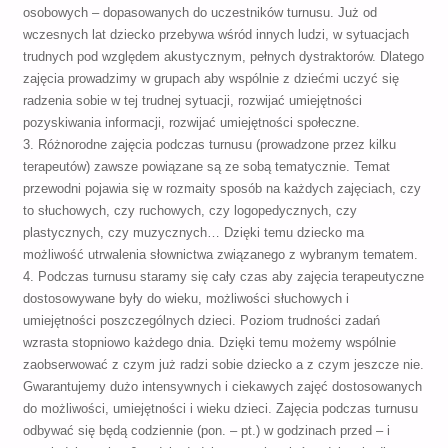
osobowych – dopasowanych do uczestników turnusu. Już od
wczesnych lat dziecko przebywa wśród innych ludzi, w sytuacjach
trudnych pod względem akustycznym, pełnych dystraktorów. Dlatego
zajęcia prowadzimy w grupach aby wspólnie z dziećmi uczyć się
radzenia sobie w tej trudnej sytuacji, rozwijać umiejętności
pozyskiwania informacji, rozwijać umiejętności społeczne.
3. Różnorodne zajęcia podczas turnusu (prowadzone przez kilku
terapeutów) zawsze powiązane są ze sobą tematycznie. Temat
przewodni pojawia się w rozmaity sposób na każdych zajęciach, czy
to słuchowych, czy ruchowych, czy logopedycznych, czy
plastycznych, czy muzycznych… Dzięki temu dziecko ma
możliwość utrwalenia słownictwa związanego z wybranym tematem.
4. Podczas turnusu staramy się cały czas aby zajęcia terapeutyczne
dostosowywane były do wieku, możliwości słuchowych i
umiejętności poszczególnych dzieci. Poziom trudności zadań
wzrasta stopniowo każdego dnia. Dzięki temu możemy wspólnie
zaobserwować z czym już radzi sobie dziecko a z czym jeszcze nie.
Gwarantujemy dużo intensywnych i ciekawych zajęć dostosowanych
do możliwości, umiejętności i wieku dzieci. Zajęcia podczas turnusu
odbywać się będą codziennie (pon. – pt.) w godzinach przed – i