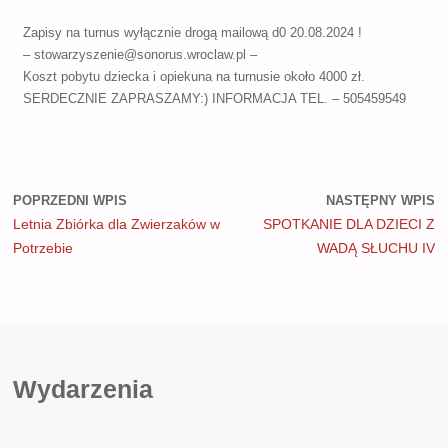
Zapisy na turnus wyłącznie drogą mailową d0 20.08.2024 !
– stowarzyszenie@sonorus.wroclaw.pl –
Koszt pobytu dziecka i opiekuna na turnusie około 4000 zł.
SERDECZNIE ZAPRASZAMY:) INFORMACJA TEL. – 505459549
POPRZEDNI WPIS
NASTĘPNY WPIS
Letnia Zbiórka dla Zwierzaków w
SPOTKANIE DLA DZIECI Z
Potrzebie
WADĄ SŁUCHU IV
Wydarzenia