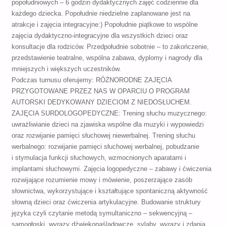
popołudniowych – 6 godzin dydaktycznych zajęć codziennie dla
każdego dziecka. Popołudnie niedzielne zaplanowane jest na
atrakcje i zajęcia integracyjne:) Popołudnie piątkowe to wspólne
zajęcia dydaktyczno-integracyjne dla wszystkich dzieci oraz
konsultacje dla rodziców. Przedpołudnie sobotnie – to zakończenie,
przedstawienie teatralne, wspólna zabawa, dyplomy i nagrody dla
mniejszych i większych uczestników.
Podczas turnusu oferujemy: RÓŻNORODNE ZAJĘCIA
PRZYGOTOWANE PRZEZ NAS W OPARCIU O PROGRAM
AUTORSKI DEDYKOWANY DZIECIOM Z NIEDOSŁUCHEM.
ZAJĘCIA SURDOLOGOPEDYCZNE: Trening słuchu muzycznego:
uwrażliwianie dzieci na zjawiska wspólne dla muzyki i wypowiedzi
oraz rozwijanie pamięci słuchowej niewerbalnej. Trening słuchu
werbalnego: rozwijanie pamięci słuchowej werbalnej, pobudzanie
i stymulacja funkcji słuchowych, wzmocnionych aparatami i
implantami słuchowymi. Zajęcia logopedyczne – zabawy i ćwiczenia
rozwijające rozumienie mowy i mówienie, poszerzające zasób
słownictwa, wykorzystujące i kształtujące spontaniczną aktywność
słowną dzieci oraz ćwiczenia artykulacyjne. Budowanie struktury
języka czyli czytanie metodą symultaniczno – sekwencyjną –
samogłoski, wyrazy dźwiękonaśladowcze, sylaby, wyrazy i zdania.