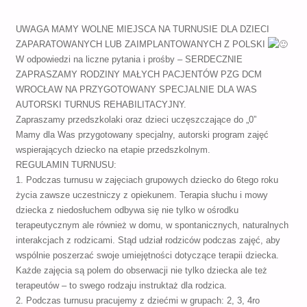
UWAGA MAMY WOLNE MIEJSCA NA TURNUSIE DLA DZIECI
ZAPARATOWANYCH LUB ZAIMPLANTOWANYCH Z POLSKI
W odpowiedzi na liczne pytania i prośby – SERDECZNIE
ZAPRASZAMY RODZINY MAŁYCH PACJENTÓW PZG DCM
WROCŁAW NA PRZYGOTOWANY SPECJALNIE DLA WAS
AUTORSKI TURNUS REHABILITACYJNY.
Zapraszamy przedszkolaki oraz dzieci uczęszczające do „0”
Mamy dla Was przygotowany specjalny, autorski program zajęć
wspierających dziecko na etapie przedszkolnym.
REGULAMIN TURNUSU:
1. Podczas turnusu w zajęciach grupowych dziecko do 6tego roku
życia zawsze uczestniczy z opiekunem. Terapia słuchu i mowy
dziecka z niedosłuchem odbywa się nie tylko w ośrodku
terapeutycznym ale również w domu, w spontanicznych, naturalnych
interakcjach z rodzicami. Stąd udział rodziców podczas zajęć, aby
wspólnie poszerzać swoje umiejętności dotyczące terapii dziecka.
Każde zajęcia są polem do obserwacji nie tylko dziecka ale też
terapeutów – to swego rodzaju instruktaż dla rodzica.
2. Podczas turnusu pracujemy z dziećmi w grupach: 2, 3, 4ro