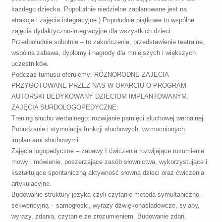
każdego dziecka. Popołudnie niedzielne zaplanowane jest na
atrakcje i zajęcia integracyjne:) Popołudnie piątkowe to wspólne
zajęcia dydaktyczno-integracyjne dla wszystkich dzieci.
Przedpołudnie sobotnie – to zakończenie, przedstawienie teatralne,
wspólna zabawa, dyplomy i nagrody dla mniejszych i większych
uczestników.
Podczas turnusu oferujemy: RÓŻNORODNE ZAJĘCIA
PRZYGOTOWANE PRZEZ NAS W OPARCIU O PROGRAM
AUTORSKI DEDYKOWANY DZIECIOM IMPLANTOWANYM.
ZAJĘCIA SURDOLOGOPEDYCZNE:
Trening słuchu werbalnego: rozwijanie pamięci słuchowej werbalnej.
Pobudzanie i stymulacja funkcji słuchowych, wzmocnionych
implantami słuchowymi.
Zajęcia logopedyczne – zabawy I ćwiczenia rozwijające rozumienie
mowy i mówienie, poszerzające zasób słownictwa, wykorzystujące i
kształtujące spontaniczną aktywność słowną dzieci oraz ćwiczenia
artykulacyjne.
Budowanie struktury języka czyli czytanie metodą symultaniczno –
sekwencyjną – samogłoski, wyrazy dźwiękonaśladowcze, sylaby,
wyrazy, zdania, czytanie ze zrozumieniem. Budowanie zdań,