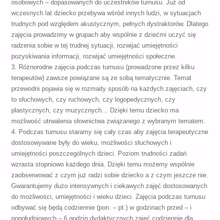
osobowych – dopasowanych do uczestników turnusu. Już od
wczesnych lat dziecko przebywa wśród innych ludzi, w sytuacjach
trudnych pod względem akustycznym, pełnych dystraktorów. Dlatego
zajęcia prowadzimy w grupach aby wspólnie z dziećmi uczyć się
radzenia sobie w tej trudnej sytuacji, rozwijać umiejętności
pozyskiwania informacji, rozwijać umiejętności społeczne.
3. Różnorodne zajęcia podczas turnusu (prowadzone przez kilku
terapeutów) zawsze powiązane są ze sobą tematycznie. Temat
przewodni pojawia się w rozmaity sposób na każdych zajęciach, czy
to słuchowych, czy ruchowych, czy logopedycznych, czy
plastycznych, czy muzycznych… Dzięki temu dziecko ma
możliwość utrwalenia słownictwa związanego z wybranym tematem.
4. Podczas turnusu staramy się cały czas aby zajęcia terapeutyczne
dostosowywane były do wieku, możliwości słuchowych i
umiejętności poszczególnych dzieci. Poziom trudności zadań
wzrasta stopniowo każdego dnia. Dzięki temu możemy wspólnie
zaobserwować z czym już radzi sobie dziecko a z czym jeszcze nie.
Gwarantujemy dużo intensywnych i ciekawych zajęć dostosowanych
do możliwości, umiejętności i wieku dzieci. Zajęcia podczas turnusu
odbywać się będą codziennie (pon. – pt.) w godzinach przed – i
popołudniowych – 6 godzin dydaktycznych zajęć codziennie dla