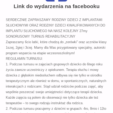
Link do wydarzenia na facebooku
SERDECZNIE ZAPRASZAMY RODZINY DZIECI Z IMPLANTAMI
SŁUCHOWYMI ORAZ RODZINY DZIECI KWALIFIKOWANYCH DO
IMPLANTU SŁUCHOWEGO NA NASZ KOLEJNY 27my
SONORUSOWY TURNUS REHABILITACYJNY
Zapraszamy 6cio latki, które chodzą do „zerówki” oraz uczniów klasy
1szej, 2giej i 3ciej. Mamy dla Was przygotowany specjalny, autorski
program wsparcia na etapie wczesnoszkolnym!
REGULAMIN TURNUSU:
1. Podczas turnusu w zajęciach grupowych dziecko do 6tego roku
życia zawsze uczestniczy z opiekunem. Terapia słuchu i mowy
dziecka z głębokim niedosłuchem odbywa się nie tylko w ośrodku
terapeutycznym ale również w domu, w spontanicznych, naturalnych
interakcjach z rodzicami. Stąd udział rodziców podczas zajęć, aby
wspólnie poszerzać swoje umiejętności dotyczące terapii dziecka.
Każde zajęcia są polem do obserwacji nie tylko dziecka ale też
terapeutów – to swego rodzaju instruktaż dla rodzica.
2. Podczas turnusu pracujemy z dziećmi w grupach: 4ro, 8mio i 12to