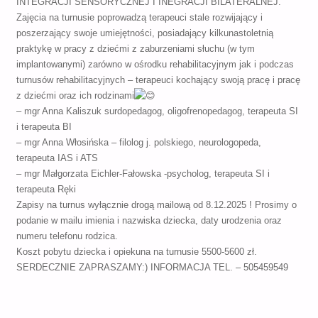
INTEGRACJI SENSORYCZNEJ I INEGRACJI BILATERALNEJ.
Zajęcia na turnusie poprowadzą terapeuci stale rozwijający i
poszerzający swoje umiejętności, posiadający kilkunastoletnią
praktykę w pracy z dziećmi z zaburzeniami słuchu (w tym
implantowanymi) zarówno w ośrodku rehabilitacyjnym jak i podczas
turnusów rehabilitacyjnych – terapeuci kochający swoją pracę i pracę
z dziećmi oraz ich rodzinami
– mgr Anna Kaliszuk surdopedagog, oligofrenopedagog, terapeuta SI
i terapeuta BI
– mgr Anna Włosińska – filolog j. polskiego, neurologopeda,
terapeuta IAS i ATS
– mgr Małgorzata Eichler-Fałowska -psycholog, terapeuta SI i
terapeuta Ręki
Zapisy na turnus wyłącznie drogą mailową od 8.12.2025 ! Prosimy o
podanie w mailu imienia i nazwiska dziecka, daty urodzenia oraz
numeru telefonu rodzica.
Koszt pobytu dziecka i opiekuna na turnusie 5500-5600 zł.
SERDECZNIE ZAPRASZAMY:) INFORMACJA TEL. – 505459549