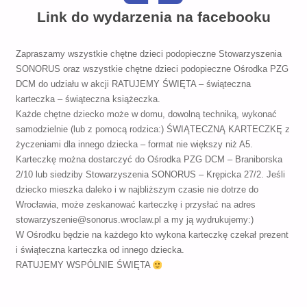
Link do wydarzenia na facebooku
Zapraszamy wszystkie chętne dzieci podopieczne Stowarzyszenia
SONORUS oraz wszystkie chętne dzieci podopieczne Ośrodka PZG
DCM do udziału w akcji RATUJEMY ŚWIĘTA – świąteczna
karteczka – świąteczna książeczka.
Każde chętne dziecko może w domu, dowolną techniką, wykonać
samodzielnie (lub z pomocą rodzica:) ŚWIĄTECZNĄ KARTECZKĘ z
życzeniami dla innego dziecka – format nie większy niż A5.
Karteczkę można dostarczyć do Ośrodka PZG DCM – Braniborska
2/10 lub siedziby Stowarzyszenia SONORUS – Krępicka 27/2. Jeśli
dziecko mieszka daleko i w najbliższym czasie nie dotrze do
Wrocławia, może zeskanować karteczkę i przysłać na adres
stowarzyszenie@sonorus.wroclaw.pl a my ją wydrukujemy:)
W Ośrodku będzie na każdego kto wykona karteczkę czekał prezent
i świąteczna karteczka od innego dziecka.
RATUJEMY WSPÓLNIE ŚWIĘTA