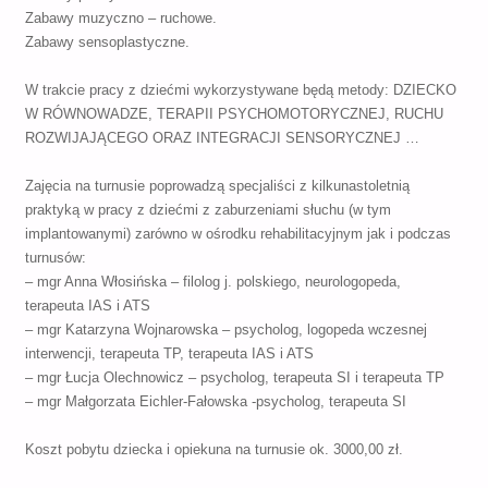
Zabawy muzyczno – ruchowe.
Zabawy sensoplastyczne.
W trakcie pracy z dziećmi wykorzystywane będą metody: DZIECKO
W RÓWNOWADZE, TERAPII PSYCHOMOTORYCZNEJ, RUCHU
ROZWIJAJĄCEGO ORAZ INTEGRACJI SENSORYCZNEJ …
Zajęcia na turnusie poprowadzą specjaliści z kilkunastoletnią
praktyką w pracy z dziećmi z zaburzeniami słuchu (w tym
implantowanymi) zarówno w ośrodku rehabilitacyjnym jak i podczas
turnusów:
– mgr Anna Włosińska – filolog j. polskiego, neurologopeda,
terapeuta IAS i ATS
– mgr Katarzyna Wojnarowska – psycholog, logopeda wczesnej
interwencji, terapeuta TP, terapeuta IAS i ATS
– mgr Łucja Olechnowicz – psycholog, terapeuta SI i terapeuta TP
– mgr Małgorzata Eichler-Fałowska -psycholog, terapeuta SI
Koszt pobytu dziecka i opiekuna na turnusie ok. 3000,00 zł.