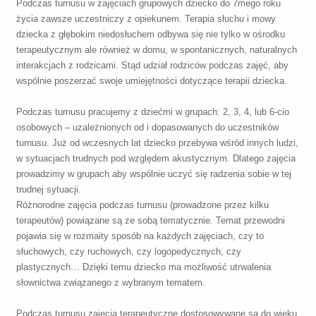
Podczas turnusu w zajęciach grupowych dziecko do 7mego roku
życia zawsze uczestniczy z opiekunem. Terapia słuchu i mowy
dziecka z głębokim niedosłuchem odbywa się nie tylko w ośrodku
terapeutycznym ale również w domu, w spontanicznych, naturalnych
interakcjach z rodzicami. Stąd udział rodziców podczas zajęć, aby
wspólnie poszerzać swoje umiejętności dotyczące terapii dziecka.
Podczas turnusu pracujemy z dziećmi w grupach: 2, 3, 4, lub 6-cio
osobowych – uzależnionych od i dopasowanych do uczestników
turnusu. Już od wczesnych lat dziecko przebywa wśród innych ludzi,
w sytuacjach trudnych pod względem akustycznym. Dlatego zajęcia
prowadzimy w grupach aby wspólnie uczyć się radzenia sobie w tej
trudnej sytuacji.
Różnorodne zajęcia podczas turnusu (prowadzone przez kilku
terapeutów) powiązane są ze sobą tematycznie. Temat przewodni
pojawia się w rozmaity sposób na każdych zajęciach, czy to
słuchowych, czy ruchowych, czy logopedycznych, czy
plastycznych… Dzięki temu dziecko ma możliwość utrwalenia
słownictwa związanego z wybranym tematem.
Podczas turnusu zajęcia terapeutyczne dostosowywane są do wieku,