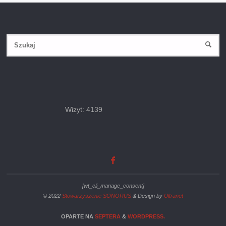
Wizyt: 4139
[wt_cli_manage_consent]
© 2022
Stowarzyszenie SONORUS
& Design by
Ultranet
OPARTE NA
SEPTERA
&
WORDPRESS.