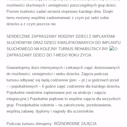
możliwości słuchowych i umiejętności poszczególnych grup dzieci.
Poziom trudności zadań wzrasta stopniowo każdego dnia. Dzięki
temu możemy wspólnie zaobserwować z czym już radzi sobie
dziecko a z czym jeszcze nie.
SERDECZNIE ZAPRASZAMY RODZINY DZIECI Z IMPLANTAMI
SŁUCHOWYMI ORAZ DZIECI KWALIFIKOWANYCH DO IMPLANTU
SŁUCHOWEGO NA KOLEJNY TURNUS REHABILITACYJNY
ZAPRASZAMY DZIECI DO 7-MEGO ROKU ŻYCIA.
Gwarantujemy dużo intensywnych i ciekawych zajęć dostosowanych
do możliwości, umiejętności i wieku dziecka. Zajęcia podczas
turnusu odbywać się będą codziennie (pon. – pt.) w godzinach przed
– i popołudniowych – 6 godzin zajęć codziennie dla każdego dziecka.
Popołudnie niedzielne zaplanowane jest na atrakcje i zajęcia
integracyjne:) Popołudnie piątkowe to wspólne zajęcia dla wszystkich
grup. Przedpołudnie sobotnie – na zakończenie, przedstawienie,
wspólną zabawę, dyplomy i nagrody dla uczestników.
Podczas turnusu oferujemy: RÓŻNORODNE ZAJĘCIA