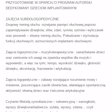
PRZYGOTOWANE W OPARCIU O PROGRAM AUTORSKI
DEDYKOWANY DZIECIOM IMPLANTOWANYM.
ZAJĘCIA SURDOLOGOPEDYCZNE:
Grupowy trening słuchu: rozwijanie pamięci słuchowej poprzez
zapamiętywanie dźwięków, słów, zdań, rymów, rytmów i wyliczanek
oraz piosenek – słowny trening słuchu, Pobudzanie i stymulacja
funkcji słuchowych, wzmocnionych implantami słuchowymi.
Zajęcia logorytmiczne – muzykoterapeutyczne.: uwrażliwianie dzieci
oraz zwrócenie ich uwagi na zjawiska wspólne dla muzyki i
wypowiedzi, a więc na rytm, tempo, wysokość dźwięku, głośność
dźwięku, akcentację, frazowanie i artykulację.
Zajęcia logopedyczne – zabawy rozwijające rozumienie mowy i
mówienie, poszerzające zasób słownictwa, ułatwiające spontaniczną
aktywność słowną dzieci oraz ćwiczenia artykulacyjne.
Czytanie Metodą symultaniczno – sekwencyjną – samogłoski,
wyrazy dźwiękonaśladowcze, sylaby, wyrazy, zdania… czyli