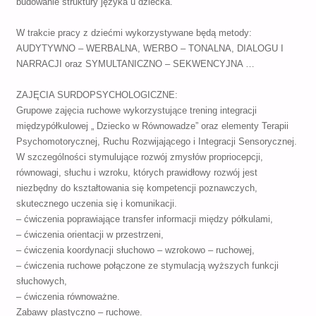
budowanie struktury języka u dziecka.
W trakcie pracy z dziećmi wykorzystywane będą metody:
AUDYTYWNO – WERBALNA, WERBO – TONALNA, DIALOGU I
NARRACJI oraz SYMULTANICZNO – SEKWENCYJNA …
ZAJĘCIA SURDOPSYCHOLOGICZNE:
Grupowe zajęcia ruchowe wykorzystujące trening integracji
międzypółkulowej „ Dziecko w Równowadze” oraz elementy Terapii
Psychomotorycznej, Ruchu Rozwijającego i Integracji Sensorycznej.
W szczególności stymulujące rozwój zmysłów propriocepcji,
równowagi, słuchu i wzroku, których prawidłowy rozwój jest
niezbędny do kształtowania się kompetencji poznawczych,
skutecznego uczenia się i komunikacji.
– ćwiczenia poprawiające transfer informacji między półkulami,
– ćwiczenia orientacji w przestrzeni,
– ćwiczenia koordynacji słuchowo – wzrokowo – ruchowej,
– ćwiczenia ruchowe połączone ze stymulacją wyższych funkcji
słuchowych,
– ćwiczenia równoważne.
Zabawy plastyczno – ruchowe.