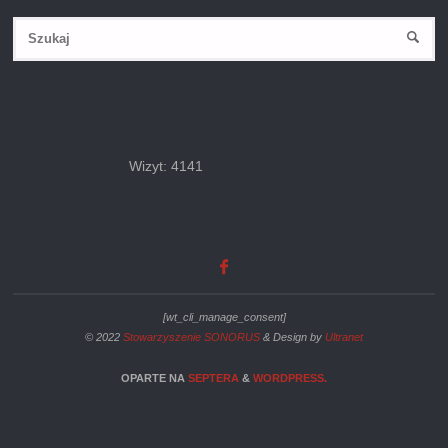
Wizyt: 4141
[wt_cli_manage_consent]
© 2022
Stowarzyszenie SONORUS
& Design by
Ultranet
OPARTE NA
SEPTERA
&
WORDPRESS.