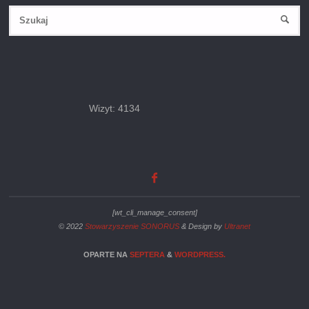
Wizyt: 4134
[wt_cli_manage_consent]
© 2022
Stowarzyszenie SONORUS
& Design by
Ultranet
OPARTE NA
SEPTERA
&
WORDPRESS.