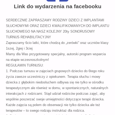
Link do wydarzenia na facebooku
SERDECZNIE ZAPRASZAMY RODZINY DZIECI Z IMPLANTAMI
SŁUCHOWYMI ORAZ DZIECI KWALIFIKOWANYCH DO IMPLANTU
SŁUCHOWEGO NA NASZ KOLEJNY 20ty SONORUSOWY
TURNUS REHABILITACYJNY
Zapraszamy 6cio latki, które chodzą do „zerówki” oraz uczniów klasy
1szej, 2giej i 3ciej
Mamy dla Was przygotowany specjalny, autorski program wsparcia
na etapie wczesnoszkolnym!
REGULAMIN TURNUSU:
1. Podczas turnusu w zajęciach grupowych dziecko do 6tego roku
życia zawsze uczestniczy z opiekunem. Terapia słuchu i mowy
dziecka z głębokim niedosłuchem odbywa się nie tylko w ośrodku
terapeutycznym ale również w domu, w spontanicznych, naturalnych
interakcjach z rodzicami. Stąd udział rodziców podczas zajęć, aby
wspólnie poszerzać swoje umiejętności dotyczące terapii dziecka.
Każde zajęcia są polem do obserwacji nie tylko dziecka ale też
terapeutów – to swego rodzaju instruktaż dla rodzica.