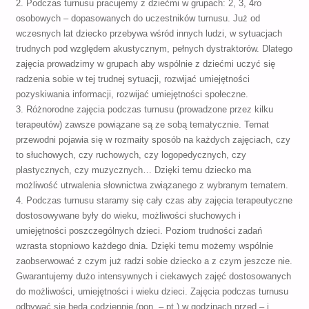
2. Podczas turnusu pracujemy z dziećmi w grupach: 2, 3, 4ro
osobowych – dopasowanych do uczestników turnusu. Już od
wczesnych lat dziecko przebywa wśród innych ludzi, w sytuacjach
trudnych pod względem akustycznym, pełnych dystraktorów. Dlatego
zajęcia prowadzimy w grupach aby wspólnie z dziećmi uczyć się
radzenia sobie w tej trudnej sytuacji, rozwijać umiejętności
pozyskiwania informacji, rozwijać umiejętności społeczne.
3. Różnorodne zajęcia podczas turnusu (prowadzone przez kilku
terapeutów) zawsze powiązane są ze sobą tematycznie. Temat
przewodni pojawia się w rozmaity sposób na każdych zajęciach, czy
to słuchowych, czy ruchowych, czy logopedycznych, czy
plastycznych, czy muzycznych… Dzięki temu dziecko ma
możliwość utrwalenia słownictwa związanego z wybranym tematem.
4. Podczas turnusu staramy się cały czas aby zajęcia terapeutyczne
dostosowywane były do wieku, możliwości słuchowych i
umiejętności poszczególnych dzieci. Poziom trudności zadań
wzrasta stopniowo każdego dnia. Dzięki temu możemy wspólnie
zaobserwować z czym już radzi sobie dziecko a z czym jeszcze nie.
Gwarantujemy dużo intensywnych i ciekawych zajęć dostosowanych
do możliwości, umiejętności i wieku dzieci. Zajęcia podczas turnusu
odbywać się będą codziennie (pon. – pt.) w godzinach przed – i