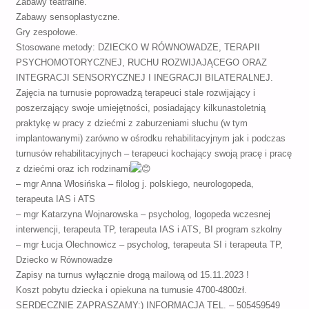
Zabawy teatralne.
Zabawy sensoplastyczne.
Gry zespołowe.
Stosowane metody: DZIECKO W RÓWNOWADZE, TERAPII
PSYCHOMOTORYCZNEJ, RUCHU ROZWIJAJĄCEGO ORAZ
INTEGRACJI SENSORYCZNEJ I INEGRACJI BILATERALNEJ.
Zajęcia na turnusie poprowadzą terapeuci stale rozwijający i
poszerzający swoje umiejętności, posiadający kilkunastoletnią
praktykę w pracy z dziećmi z zaburzeniami słuchu (w tym
implantowanymi) zarówno w ośrodku rehabilitacyjnym jak i podczas
turnusów rehabilitacyjnych – terapeuci kochający swoją pracę i pracę
z dziećmi oraz ich rodzinami
– mgr Anna Włosińska – filolog j. polskiego, neurologopeda,
terapeuta IAS i ATS
– mgr Katarzyna Wojnarowska – psycholog, logopeda wczesnej
interwencji, terapeuta TP, terapeuta IAS i ATS, BI program szkolny
– mgr Łucja Olechnowicz – psycholog, terapeuta SI i terapeuta TP,
Dziecko w Równowadze
Zapisy na turnus wyłącznie drogą mailową od 15.11.2023 !
Koszt pobytu dziecka i opiekuna na turnusie 4700-4800zł.
SERDECZNIE ZAPRASZAMY:) INFORMACJA TEL. – 505459549