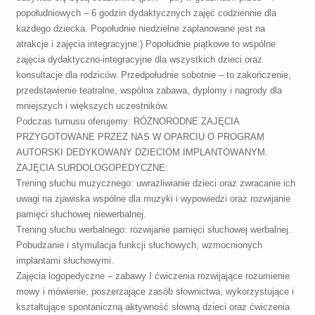
popołudniowych – 6 godzin dydaktycznych zajęć codziennie dla
każdego dziecka. Popołudnie niedzielne zaplanowane jest na
atrakcje i zajęcia integracyjne:) Popołudnie piątkowe to wspólne
zajęcia dydaktyczno-integracyjne dla wszystkich dzieci oraz
konsultacje dla rodziców. Przedpołudnie sobotnie – to zakończenie,
przedstawienie teatralne, wspólna zabawa, dyplomy i nagrody dla
mniejszych i większych uczestników.
Podczas turnusu oferujemy: RÓŻNORODNE ZAJĘCIA
PRZYGOTOWANE PRZEZ NAS W OPARCIU O PROGRAM
AUTORSKI DEDYKOWANY DZIECIOM IMPLANTOWANYM.
ZAJĘCIA SURDOLOGOPEDYCZNE:
Trening słuchu muzycznego: uwrażliwianie dzieci oraz zwracanie ich
uwagi na zjawiska wspólne dla muzyki i wypowiedzi oraz rozwijanie
pamięci słuchowej niewerbalnej.
Trening słuchu werbalnego: rozwijanie pamięci słuchowej werbalnej.
Pobudzanie i stymulacja funkcji słuchowych, wzmocnionych
implantami słuchowymi.
Zajęcia logopedyczne – zabawy I ćwiczenia rozwijające rozumienie
mowy i mówienie, poszerzające zasób słownictwa, wykorzystujące i
kształtujące spontaniczną aktywność słowną dzieci oraz ćwiczenia