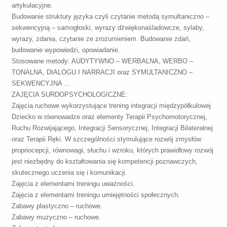
artykulacyjne.
Budowanie struktury języka czyli czytanie metodą symultaniczno –
sekwencyjną – samogłoski, wyrazy dźwiękonaśladowcze, sylaby,
wyrazy, zdania, czytanie ze zrozumieniem. Budowanie zdań,
budowanie wypowiedzi, opowiadanie.
Stosowane metody: AUDYTYWNO – WERBALNA, WERBO –
TONALNA, DIALOGU I NARRACJI oraz SYMULTANICZNO –
SEKWENCYJNA …
ZAJĘCIA SURDOPSYCHOLOGICZNE:
Zajęcia ruchowe wykorzystujące trening integracji międzypółkulowej
Dziecko w równowadze oraz elementy Terapii Psychomotorycznej,
Ruchu Rozwijającego, Integracji Sensorycznej, Integracji Bilateralnej
oraz Terapii Ręki. W szczególności stymulujące rozwój zmysłów
propriocepcji, równowagi, słuchu i wzroku, których prawidłowy rozwój
jest niezbędny do kształtowania się kompetencji poznawczych,
skutecznego uczenia się i komunikacji.
Zajęcia z elementami treningu uważności.
Zajęcia z elementami treningu umiejętności społecznych.
Zabawy plastyczno – ruchowe.
Zabawy muzyczno – ruchowe.