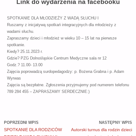
Link do wydarzenia na facebooku
SPOTKANIE DLA MŁODZIEŻY Z WADĄ SŁUCHU I
Ruszamy z inicjatywą spotkań integracyjnych dla młodzieży z
wadami słuchu.
Zapraszamy dzieci i młodzież w wieku 10 – 15 lat na pierwsze
spotkanie.
Kiedy? 25.11.2023 r.
Gdzie? PZG Dolnośląskie Centrum Medyczne sala nr 12
Godz.? 11.00- 13.00
Zajęcia poprowadzą surdopedagodzy: p. Bożena Grabna i p. Adam
Wyrwas
Zajęcia są bezpłatne. Zgłoszenia przyjmujemy pod numerem telefonu
789 284 455 – ZAPRASZAMY SERDECZNIE:)
POPRZEDNI WPIS
NASTĘPNY WPIS
SPOTKANIE DLA RODZICÓW
Autorski turnus dla rodzin dzieci