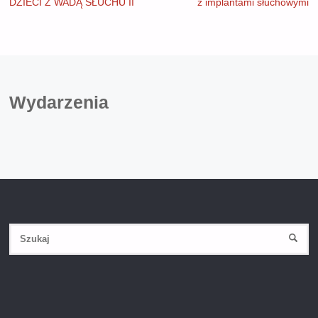
DZIECI Z WADĄ SŁUCHU II
z implantami słuchowymi
Wydarzenia