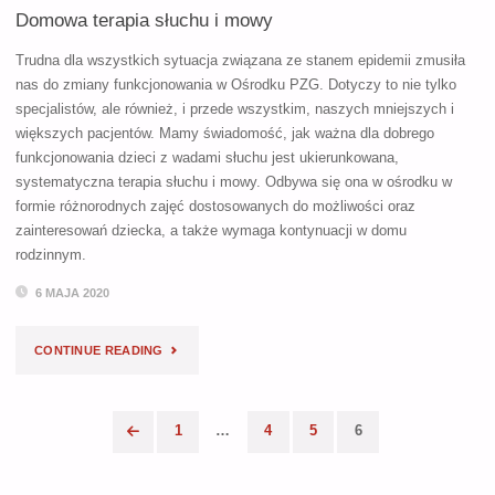
Domowa terapia słuchu i mowy
Trudna dla wszystkich sytuacja związana ze stanem epidemii zmusiła
nas do zmiany funkcjonowania w Ośrodku PZG. Dotyczy to nie tylko
specjalistów, ale również, i przede wszystkim, naszych mniejszych i
większych pacjentów. Mamy świadomość, jak ważna dla dobrego
funkcjonowania dzieci z wadami słuchu jest ukierunkowana,
systematyczna terapia słuchu i mowy. Odbywa się ona w ośrodku w
formie różnorodnych zajęć dostosowanych do możliwości oraz
zainteresowań dziecka, a także wymaga kontynuacji w domu
rodzinnym.
6 MAJA 2020
"DOMOWA
CONTINUE READING
TERAPIA
1
…
4
5
6
SŁUCHU
Stronicowanie
I