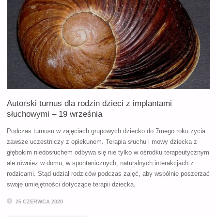
RODZIN
DZIECI
Z
IMPLANTAMI
SŁUCHOWYMI
–
Autorski turnus dla rodzin dzieci z implantami
26
słuchowymi – 19 września
WRZEŚNIA"
Podczas turnusu w zajęciach grupowych dziecko do 7mego roku życia
zawsze uczestniczy z opiekunem. Terapia słuchu i mowy dziecka z
głębokim niedosłuchem odbywa się nie tylko w ośrodku terapeutycznym
ale również w domu, w spontanicznych, naturalnych interakcjach z
rodzicami. Stąd udział rodziców podczas zajęć, aby wspólnie poszerzać
swoje umiejętności dotyczące terapii dziecka.
25 CZERWCA 2020