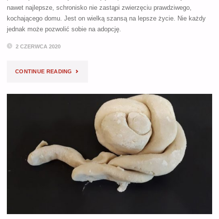
nawet najlepsze, schronisko nie zastąpi zwierzęciu prawdziwego,
kochającego domu. Jest on wielką szansą na lepsze życie. Nie każdy
jednak może pozwolić sobie na adopcję.
2 CZERWCA 2020
"LETNIA
CONTINUE READING
ZBIÓRKA
DLA
ZWIERZAKÓW
W
POTRZEBIE"