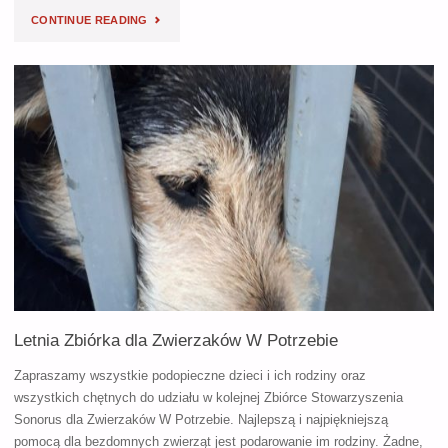
"AUTORSKI
CONTINUE READING
TURNUS
DLA
RODZIN
DZIECI
Z
IMPLANTAMI
SŁUCHOWYMI
–
Letnia Zbiórka dla Zwierzaków W Potrzebie
19
Zapraszamy wszystkie podopieczne dzieci i ich rodziny oraz
WRZEŚNIA"
wszystkich chętnych do udziału w kolejnej Zbiórce Stowarzyszenia
Sonorus dla Zwierzaków W Potrzebie. Najlepszą i najpiękniejszą
pomocą dla bezdomnych zwierząt jest podarowanie im rodziny. Żadne,