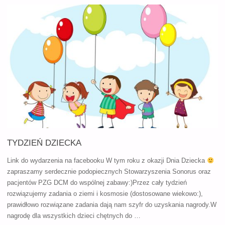
DLA
RODZIN
DZIECI
Z
IMPLANTAMI
SŁUCHOWYMI
–
TYDZIEŃ DZIECKA
5
Link do wydarzenia na facebooku W tym roku z okazji Dnia Dziecka
MARCA"
zapraszamy serdecznie podopiecznych Stowarzyszenia Sonorus oraz
pacjentów PZG DCM do wspólnej zabawy:)Przez cały tydzień
rozwiązujemy zadania o ziemi i kosmosie (dostosowane wiekowo:),
prawidłowo rozwiązane zadania dają nam szyfr do uzyskania nagrody.W
nagrodę dla wszystkich dzieci chętnych do …