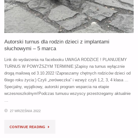
IMPLANTAMI
SŁUCHOWYMI
–
Autorski turnus dla rodzin dzieci z implantami
30
słuchowymi – 5 marca
KWIETNIA"
Link do wydarzenia na facebooku UWAGA RODZICE ! PLANUJEMY
TURNUS W POWYŻSZYM TERMINIE:)Zapisy na turnus wyłącznie
drogą mailową od 3.10.2022 !Zapraszamy chętnych rodziców dzieci od
6tego roku życia:) Czyli „zeróweczka” i wzwyż czyli 1,2, 3, 4 klasa …
Specjalny, wyjątkowy, autorski program wsparcia na etapie
wczesnoszkolnym!Podczas turnusu wszyscy przestrzegamy aktualnie
…
27 WRZEŚNIA 2022
"AUTORSKI
CONTINUE READING
TURNUS