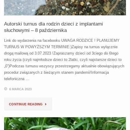
Autorski turnus dla rodzin dzieci z implantami
słuchowymi – 8 października
Link do wydarzenia na facebooku UWAGA RODZICE ! PLANUJEMY
TURNUS W POWYŻSZYM TERMINIE:)Zapisy na turnus wyłącznie
drogą mailową od 3.07.2023 !Zapraszamy dzieci od 3ciego do 6tego
roku życia (czyli najmłodsze dzieci to 2latki, czyli najstarsze dzieci to
„0”)Podczas turnusu wszyscy przestrzegamy aktualnie obowiązujących
procedur związanych z bieżącym stanem pandemii!Informacja
telefoniczna …
6 MARCA 2023
"AUTORSKI
CONTINUE READING
TURNUS
DLA