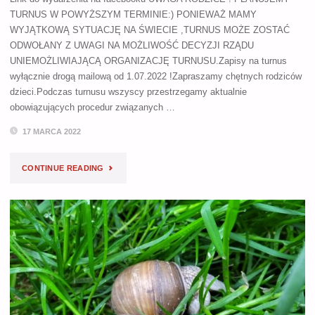
TURNUS W POWYŻSZYM TERMINIE:) PONIEWAŻ MAMY
WYJĄTKOWĄ SYTUACJĘ NA ŚWIECIE ,TURNUS MOŻE ZOSTAĆ
ODWOŁANY Z UWAGI NA MOŻLIWOŚĆ DECYZJI RZĄDU
UNIEMOŻLIWIAJĄCĄ ORGANIZACJĘ TURNUSU.Zapisy na turnus
wyłącznie drogą mailową od 1.07.2022 !Zapraszamy chętnych rodziców
dzieci.Podczas turnusu wszyscy przestrzegamy aktualnie
obowiązujących procedur związanych …
17 MARCA 2022
"AUTORSKI
CONTINUE READING
TURNUS
DLA
RODZIN
DZIECI
Z