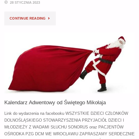
28 STYCZNIA 2023
"AUTORSKI
CONTINUE READING
TURNUS
DLA
RODZIN
DZIECI
Z
IMPLANTAMI
SŁUCHOWYMI
Kalendarz Adwentowy od Świętego Mikołaja
–
Link do wydarzenia na facebooku WSZYSTKIE DZIECI CZŁONKÓW
DOLNOŚLĄSKIEGO STOWARZYSZENIA PRZYJACIÓŁ DZIECI I
25
MŁODZIEŻY Z WADAMI SŁUCHU SONORUS oraz PACJENTÓW
CZERWCA"
OŚRODKA PZG DCM WE WROCŁAWIU ZAPRASZAMY SERDECZNIE