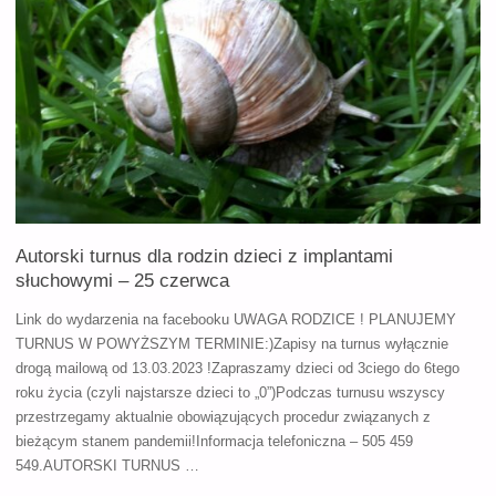
RODZIN
DZIECI
Z
IMPLANTAMI
SŁUCHOWYMI
–
Autorski turnus dla rodzin dzieci z implantami
8
słuchowymi – 25 czerwca
PAŹDZIERNIKA"
Link do wydarzenia na facebooku UWAGA RODZICE ! PLANUJEMY
TURNUS W POWYŻSZYM TERMINIE:)Zapisy na turnus wyłącznie
drogą mailową od 13.03.2023 !Zapraszamy dzieci od 3ciego do 6tego
roku życia (czyli najstarsze dzieci to „0”)Podczas turnusu wszyscy
przestrzegamy aktualnie obowiązujących procedur związanych z
bieżącym stanem pandemii!Informacja telefoniczna – 505 459
549.AUTORSKI TURNUS …