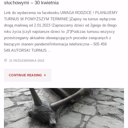
słuchowymi – 30 kwietnia
Link do wydarzenia na facebooku UWAGA RODZICE ! PLANUJEMY
TURNUS W POWYŻSZYM TERMINIE:)Zapisy na turnus wyłącznie
drogą mailową od 2.01.2023 !Zapraszamy dzieci od 2giego do 6tego
roku życia (czyli najstarsze dzieci to „0”)Podczas turnusu wszyscy
przestrzegamy aktualnie obowiązujących procedur związanych z
bieżącym stanem pandemii!Informacja telefoniczna – 505 459
549.AUTORSKI TURNUS …
21 PAŹDZIERNIKA 2022
"AUTORSKI
CONTINUE READING
TURNUS
DLA
RODZIN
DZIECI
Z