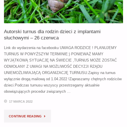
IMPLANTAMI
SŁUCHOWYMI
–
Autorski turnus dla rodzin dzieci z implantami
18
słuchowymi – 26 czerwca
WRZEŚNIA"
Link do wydarzenia na facebooku UWAGA RODZICE ! PLANUJEMY
TURNUS W POWYŻSZYM TERMINIE:) PONIEWAŻ MAMY
WYJĄTKOWĄ SYTUACJĘ NA ŚWIECIE ,TURNUS MOŻE ZOSTAĆ
ODWOŁANY Z UWAGI NA MOŻLIWOŚĆ DECYZJI RZĄDU
UNIEMOŻLIWIAJĄCĄ ORGANIZACJĘ TURNUSU.Zapisy na turnus
wyłącznie drogą mailową od 1.04.2022 !Zapraszamy chętnych rodziców
dzieci.Podczas turnusu wszyscy przestrzegamy aktualnie
obowiązujących procedur związanych …
17 MARCA 2022
"AUTORSKI
CONTINUE READING
TURNUS