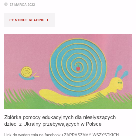
17 MARCA 2022
"1%
CONTINUE READING
PODATKU
ZA
2021
DLA
DZIECI
Z
WADAMI
SŁUCHU
Zbiórka pomocy edukacyjnych dla niesłyszących
–
dzieci z Ukrainy przebywających w Polsce
KRS
Link do wydarzenia na facebooku ZAPRASZAMY WSZYSTKICH