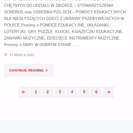
CHĘTNYCH DO UDZIAŁU W ZBIÓRCE – STOWARZYSZENIA
0000101306"
SONORUS oraz OŚRODKA PZG DCM – POMOCY EDUKACYJNYCH
DLA NIESŁYSZĄCYCH DZIECI Z UKRAINY PRZEBYWAJĄCYCH W
POLSCE.Prosimy o POMOCE EDUKACYJNE, UKŁADANKI,
LOTERYJKI, GRY, PUZZLE, KLOCKI, KSIĄŻECZKI EDUKACYJNE,
ZABAWKI MUZYCZNE, DZIECIĘCE INSTRUMENTY MUZYCZNE…
Prosimy o DARY W DOBRYM STANIE …
17 MARCA 2022
"ZBIÓRKA
CONTINUE READING
POMOCY
1
2
3
4
5
6
EDUKACYJNYCH
Stronicowanie
DLA
wpisów
NIESŁYSZĄCYCH
DZIECI