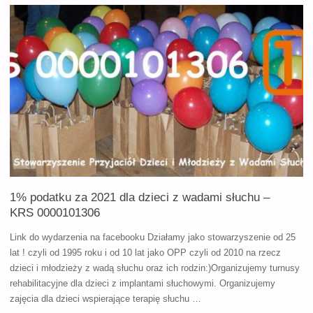
DLA
RODZIN
DZIECI
Z
IMPLANTAMI
SŁUCHOWYMI
–
1% podatku za 2021 dla dzieci z wadami słuchu –
26
KRS 0000101306
CZERWCA"
Link do wydarzenia na facebooku Działamy jako stowarzyszenie od 25
lat ! czyli od 1995 roku i od 10 lat jako OPP czyli od 2010 na rzecz
dzieci i młodzieży z wadą słuchu oraz ich rodzin:)Organizujemy turnusy
rehabilitacyjne dla dzieci z implantami słuchowymi. Organizujemy
zajęcia dla dzieci wspierające terapię słuchu …