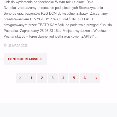
Link do wydarzenia na facebooku W tym roku z okazji Dnia
Dziecka zapraszamy serdecznie podopiecznych Stowarzyszenia
Sonorus oraz pacjentów PZG DCM do wspólnej zabawy Zaczynamy
przedstawieniem PRZYGODY Z WYOBRAŻONEGO LASU
przygotowanym przez TEATR KAMBAK na podstawie przygód Kubusia
Puchatka. Zapraszamy 28.05.23 15ta. Miejsce wydarzenia Wrocław,
Poznańska 58 – teren dawnej jednostki wojskowej. ZAPISY …
21 MAJA 2023
"TYDZIEŃ
CONTINUE READING
DZIECKA"
1
2
3
4
5
6
Stronicowanie
wpisów