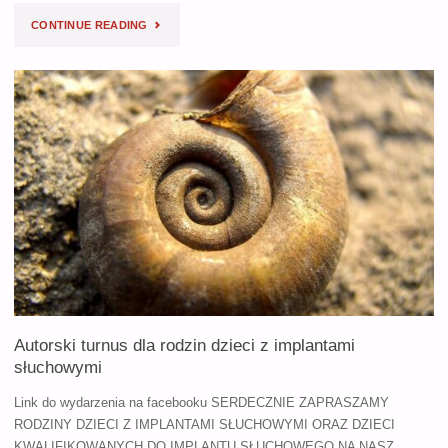
"AUTORSKI
CONTINUE READING
TURNUS
DLA
RODZIN
DZIECI
Z
IMPLANTAMI
SŁUCHOWYMI"
Autorski turnus dla rodzin dzieci z implantami
słuchowymi
Link do wydarzenia na facebooku SERDECZNIE ZAPRASZAMY
RODZINY DZIECI Z IMPLANTAMI SŁUCHOWYMI ORAZ DZIECI
KWALIFIKOWANYCH DO IMPLANTU SŁUCHOWEGO NA NASZ