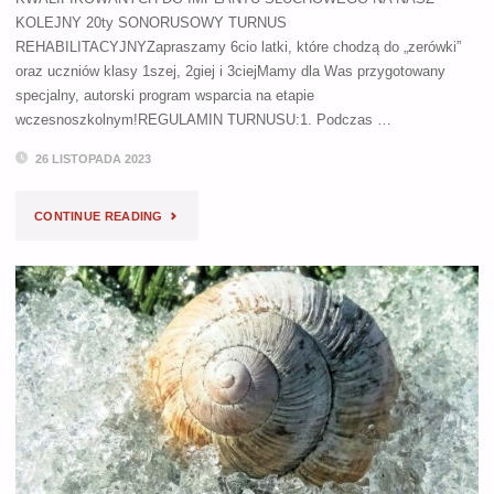
KOLEJNY 20ty SONORUSOWY TURNUS
REHABILITACYJNYZapraszamy 6cio latki, które chodzą do „zerówki”
oraz uczniów klasy 1szej, 2giej i 3ciejMamy dla Was przygotowany
specjalny, autorski program wsparcia na etapie
wczesnoszkolnym!REGULAMIN TURNUSU:1. Podczas …
26 LISTOPADA 2023
"AUTORSKI
CONTINUE READING
TURNUS
DLA
RODZIN
DZIECI
Z
IMPLANTAMI