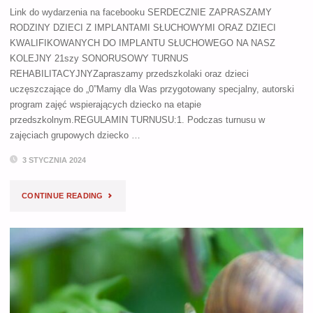
Link do wydarzenia na facebooku SERDECZNIE ZAPRASZAMY
RODZINY DZIECI Z IMPLANTAMI SŁUCHOWYMI ORAZ DZIECI
KWALIFIKOWANYCH DO IMPLANTU SŁUCHOWEGO NA NASZ
KOLEJNY 21szy SONORUSOWY TURNUS
REHABILITACYJNYZapraszamy przedszkolaki oraz dzieci
uczęszczające do „0”Mamy dla Was przygotowany specjalny, autorski
program zajęć wspierających dziecko na etapie
przedszkolnym.REGULAMIN TURNUSU:1. Podczas turnusu w
zajęciach grupowych dziecko …
3 STYCZNIA 2024
"AUTORSKI
CONTINUE READING
TURNUS
DLA
RODZIN
DZIECI