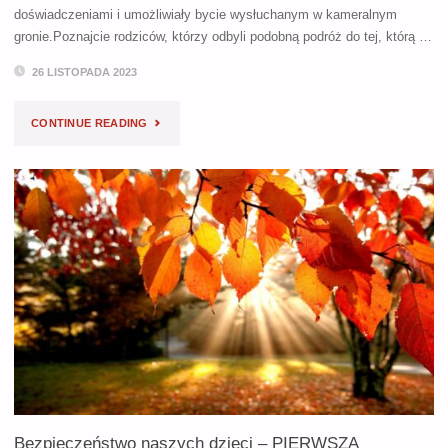
doświadczeniami i umożliwiały bycie wysłuchanym w kameralnym
gronie.Poznajcie rodziców, którzy odbyli podobną podróż do tej, którą …
26 LISTOPADA 2023
"SPOTKANIE
CONTINUE READING
DLA
RODZICÓW
DZIECI
Z
WADĄ
SŁUCHU
II"
Bezpieczeństwo naszych dzieci – PIERWSZA