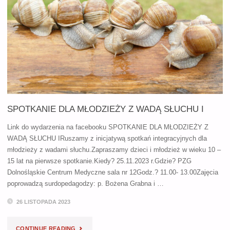
RODZIN
DZIECI
Z
IMPLANTAMI
SŁUCHOWYMI"
SPOTKANIE DLA MŁODZIEŻY Z WADĄ SŁUCHU I
Link do wydarzenia na facebooku SPOTKANIE DLA MŁODZIEŻY Z
WADĄ SŁUCHU IRuszamy z inicjatywą spotkań integracyjnych dla
młodzieży z wadami słuchu.Zapraszamy dzieci i młodzież w wieku 10 –
15 lat na pierwsze spotkanie.Kiedy? 25.11.2023 r.Gdzie? PZG
Dolnośląskie Centrum Medyczne sala nr 12Godz.? 11.00- 13.00Zajęcia
poprowadzą surdopedagodzy: p. Bożena Grabna i …
26 LISTOPADA 2023
"SPOTKANIE
CONTINUE READING