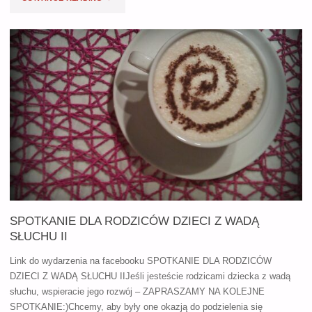
DLA
MŁODZIEŻY
Z
WADĄ
SŁUCHU
I"
SPOTKANIE DLA RODZICÓW DZIECI Z WADĄ
SŁUCHU II
Link do wydarzenia na facebooku SPOTKANIE DLA RODZICÓW
DZIECI Z WADĄ SŁUCHU IIJeśli jesteście rodzicami dziecka z wadą
słuchu, wspieracie jego rozwój – ZAPRASZAMY NA KOLEJNE
SPOTKANIE:)Chcemy, aby były one okazją do podzielenia się