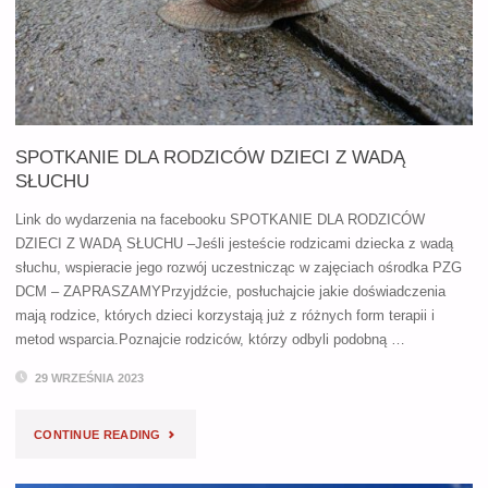
POMOC
PRZEDMEDYCZNA"
SPOTKANIE DLA RODZICÓW DZIECI Z WADĄ
SŁUCHU
Link do wydarzenia na facebooku SPOTKANIE DLA RODZICÓW
DZIECI Z WADĄ SŁUCHU –Jeśli jesteście rodzicami dziecka z wadą
słuchu, wspieracie jego rozwój uczestnicząc w zajęciach ośrodka PZG
DCM – ZAPRASZAMYPrzyjdźcie, posłuchajcie jakie doświadczenia
mają rodzice, których dzieci korzystają już z różnych form terapii i
metod wsparcia.Poznajcie rodziców, którzy odbyli podobną …
29 WRZEŚNIA 2023
"SPOTKANIE
CONTINUE READING
DLA