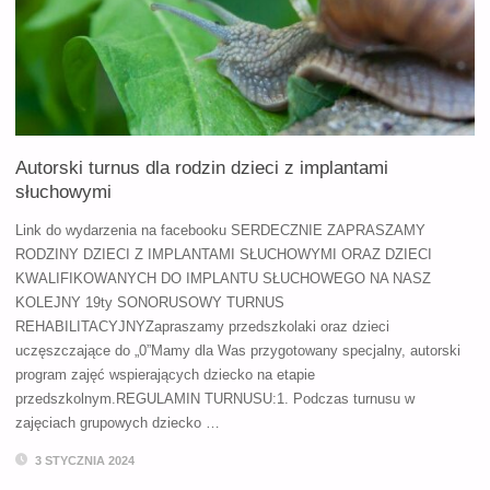
Z
IMPLANTAMI
SŁUCHOWYMI"
Autorski turnus dla rodzin dzieci z implantami
słuchowymi
Link do wydarzenia na facebooku SERDECZNIE ZAPRASZAMY
RODZINY DZIECI Z IMPLANTAMI SŁUCHOWYMI ORAZ DZIECI
KWALIFIKOWANYCH DO IMPLANTU SŁUCHOWEGO NA NASZ
KOLEJNY 19ty SONORUSOWY TURNUS
REHABILITACYJNYZapraszamy przedszkolaki oraz dzieci
uczęszczające do „0”Mamy dla Was przygotowany specjalny, autorski
program zajęć wspierających dziecko na etapie
przedszkolnym.REGULAMIN TURNUSU:1. Podczas turnusu w
zajęciach grupowych dziecko …
3 STYCZNIA 2024