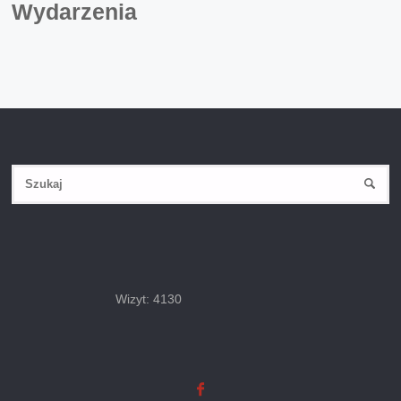
Wydarzenia
Sz
SZUK
Wizyt: 4130