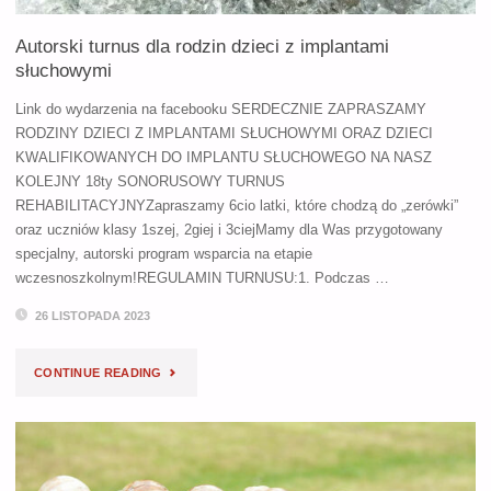
SŁUCHOWYMI"
Autorski turnus dla rodzin dzieci z implantami
słuchowymi
Link do wydarzenia na facebooku SERDECZNIE ZAPRASZAMY
RODZINY DZIECI Z IMPLANTAMI SŁUCHOWYMI ORAZ DZIECI
KWALIFIKOWANYCH DO IMPLANTU SŁUCHOWEGO NA NASZ
KOLEJNY 18ty SONORUSOWY TURNUS
REHABILITACYJNYZapraszamy 6cio latki, które chodzą do „zerówki”
oraz uczniów klasy 1szej, 2giej i 3ciejMamy dla Was przygotowany
specjalny, autorski program wsparcia na etapie
wczesnoszkolnym!REGULAMIN TURNUSU:1. Podczas …
26 LISTOPADA 2023
"AUTORSKI
CONTINUE READING
TURNUS
DLA