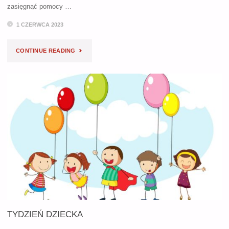
zasięgnąć pomocy …
1 CZERWCA 2023
"BEZPIECZNE
CONTINUE READING
WAKACJE
NASZYCH
DZIECI
–
PIERWSZA
POMOC
PRZEDMEDYCZNA"
TYDZIEŃ DZIECKA